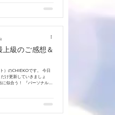
分
最上級のご感想＆
ト）のCHIEKOです。 今日
しだけ更新していきましょ
当に似合う！ 『パーソナルカ
レッスン』で美人度UP！ 最
ますが★...