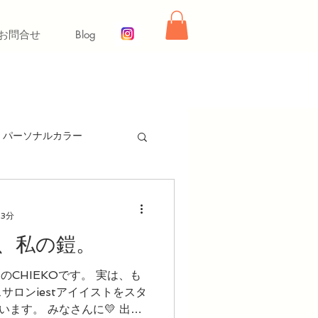
お問合せ
Blog
パーソナルカラー
ー【冬】
 3分
、私の鎧。
同行ショッピング
トのCHIEKOです。 実は、も
サロンiestアイイストをスタ
舞いレッスン
ライフ
ます。 みなさんに💛 出会