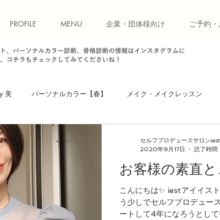
PROFILE
MENU
企業・団体様向け
ご予約・
ト、パーソナルカラー診断、骨格診断の情報はインスタグラムに
、コチラもチェックしてみてくださいね！
y 美
パーソナルカラー【春】
メイク・メイクレッスン
】
骨格診断【ストレート】
骨格診断
パーソナルカラ
セルフプロデュースサロンiest
2020年9月17日
読了時間:
お客様の素直と
ソナルカラー【秋】
お知らせ・キャンペーン
ファッション
こんにちは✨ iestアイイス
う少しでセルフプロデュース
ォーキング
お知らせ
美ウォークレッスン
立ち居振る
ートして4年になろうとしてい