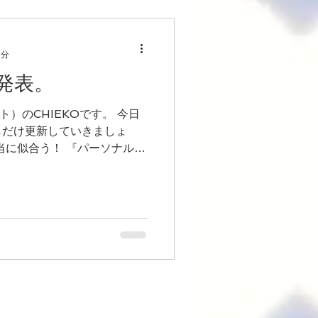
1分
発表。
ト）のCHIEKOです。 今日
しだけ更新していきましょ
レッスン』で美人度UP！の
いますが★...