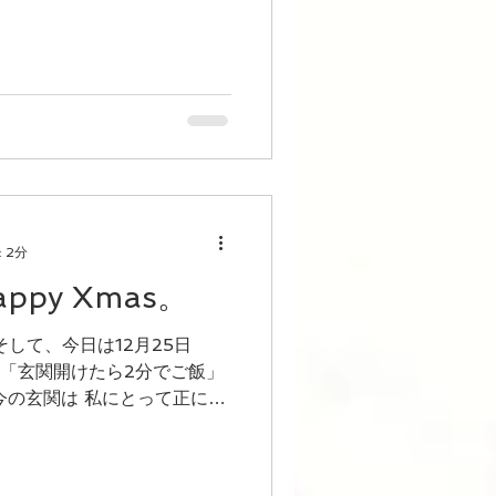
をいたのですが、 その中でも
ーディネート
リモード
 2分
py Xmas。
mas。 「玄関開けたら2分でご飯」
 is all around 」...